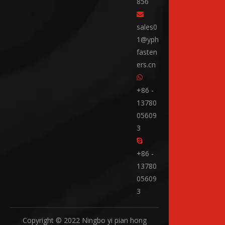
856

sales0
1@yph
fasten
ers.cn

+86 -
13780
05609
3

+86 -
13780
05609
3
Copyright © 2022 Ningbo yi pian hong