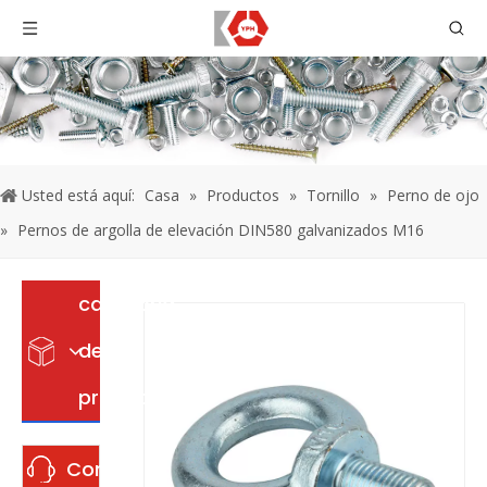
Usted está aquí:
Casa
»
Productos
»
Tornillo
»
Perno de ojo
»
Pernos de argolla de elevación DIN580 galvanizados M16
categoria
de
producto
Contáctenos