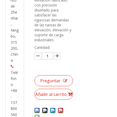
rito
elevación fabricado
con precisión
de
diseñado para
Zhe
satisfacer las
nhai
rigurosas demandas
,
de las tareas de
elevación, elevación y
Ning
soporte de carga
bo,
industriales.
315
Cantidad:
200,
Chin
a

Telé
fon
Preguntar
o
+86
Añadir al carrito
-
137
800
560