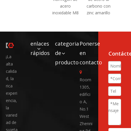
completa
acero
carbono con
ac
galvanizados
inoxidable M8
zinc amarillo
inox
en caliente
DIN
enlaces
categoria
Ponerse
rápidos
de
en
Contáct
¡La
producto
contacto
alta
calida

d, la
Room
rica
1305,
experi
edifici
encia,
o A,
la
No.1
varied
West
ad de
Zhenni
sujeta
ng Rd,