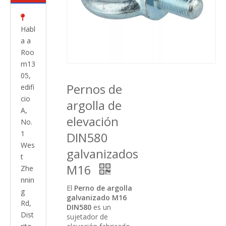

Habl
a a
Roo
m13
05,
Pernos de
edifi
cio
argolla de
A,
elevación
No.
1
DIN580
Wes
galvanizados
t
M16
Zhe
nnin
El
Perno de argolla
g
galvanizado M16
Rd,
DIN580
es un
Dist
sujetador de