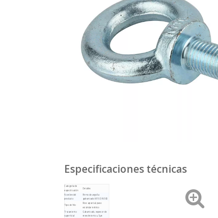
Especificaciones técnicas
Categoría de
Detalles
especificación
Nombre del
Perno de argolla
producto
galvanizado M16 DIN580
Rosca parcial, paso
Tipo de hilo
estándar métrico
Tratamiento
Galvanizado, espesor de
superficial
revestimiento ≥ 5μm