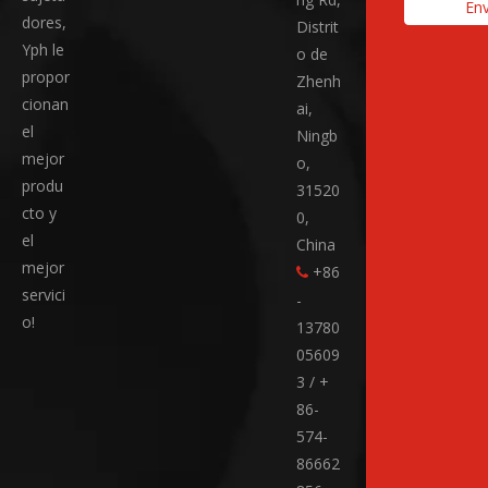
Env
dores,
Distrit
Yph le
o de
propor
Zhenh
cionan
ai,
el
Ningb
mejor
o,
produ
31520
cto y
0,
el
China
mejor
+86

servici
-
o!
13780
05609
3 / +
86-
574-
86662