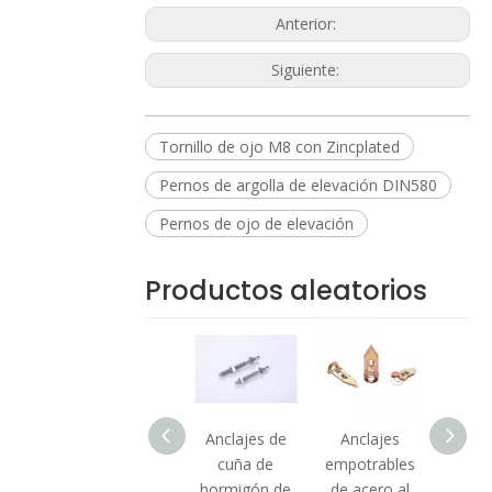
Anterior:
Siguiente:
Tornillo de ojo M8 con Zincplated
Pernos de argolla de elevación DIN580
Pernos de ojo de elevación
Productos aleatorios
Pernos de
Anclajes de
Anclajes
Tuerc
carro de
cuña de
empotrables
br
rosca
hormigón de
de acero al
hexag