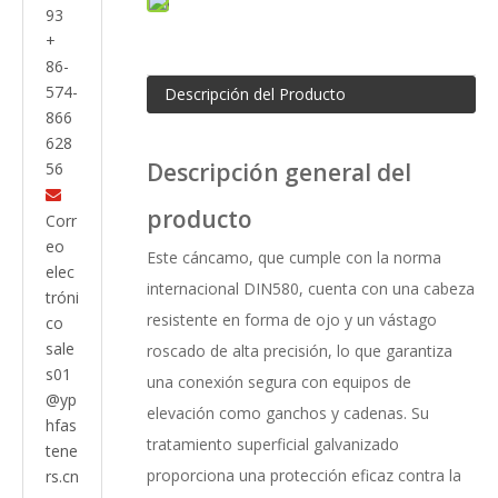
93
+
86-
574-
Descripción del Producto
866
628
Descripción general del
56

producto
Corr
eo
Este cáncamo, que cumple con la norma
elec
internacional DIN580, cuenta con una cabeza
tróni
resistente en forma de ojo y un vástago
co
sale
roscado de alta precisión, lo que garantiza
s01
una conexión segura con equipos de
@yp
elevación como ganchos y cadenas. Su
hfas
tratamiento superficial galvanizado
tene
proporciona una protección eficaz contra la
rs.cn