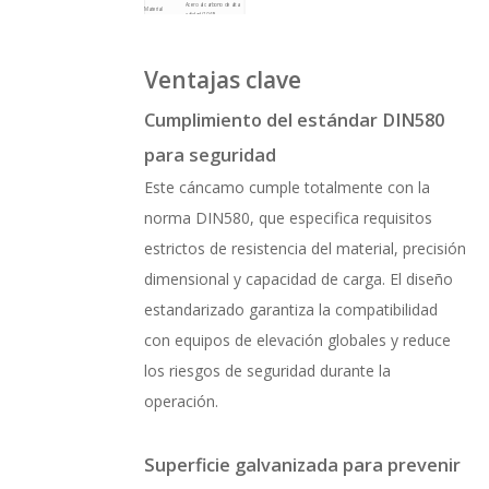
Acero al carbono de alta
Material
calidad (1045)
Diámetro de rosca M16,
Especificación de
rango de longitud 50 mm -
tamaño
200 mm
DIN 580 (sigue
Cumplimiento de
estrictamente los
Ventajas clave
estándares
estándares de calidad
europeos)
2,5 toneladas (carga
Capacidad de
estática), 1 tonelada
carga nominal
(carga dinámica)
Cumplimiento del estándar DIN580
Pasa la prueba de niebla
Resistencia a la
salina de más de 200
corrosión
horas sin oxidación
para seguridad
evidente.
Este cáncamo cumple totalmente con la
norma DIN580, que especifica requisitos
estrictos de resistencia del material, precisión
dimensional y capacidad de carga. El diseño
estandarizado garantiza la compatibilidad
con equipos de elevación globales y reduce
los riesgos de seguridad durante la
operación.
Superficie galvanizada para prevenir