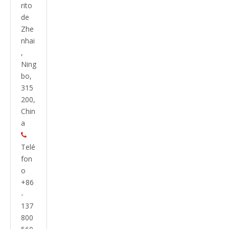
rito
plana
de
acero al
carbono
Zhe
cincado
nhai
,
Ning
bo,
315
200,
Chin
a

Telé
fon
o
+86
-
137
800