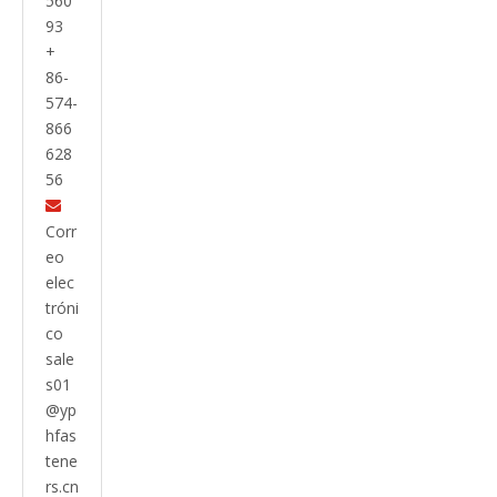
560
93
+
86-
574-
866
628
56

Corr
eo
elec
tróni
co
sale
s01
@yp
hfas
tene
rs.cn