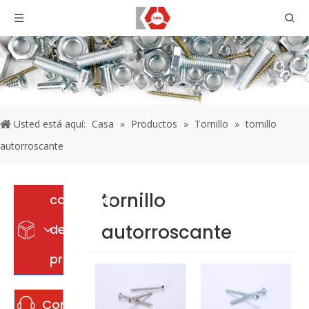
Usted está aquí:
Casa
»
Productos
»
Tornillo
»
tornillo
autorroscante
tornillo
categoria
autorroscante
de
producto
Contáctenos