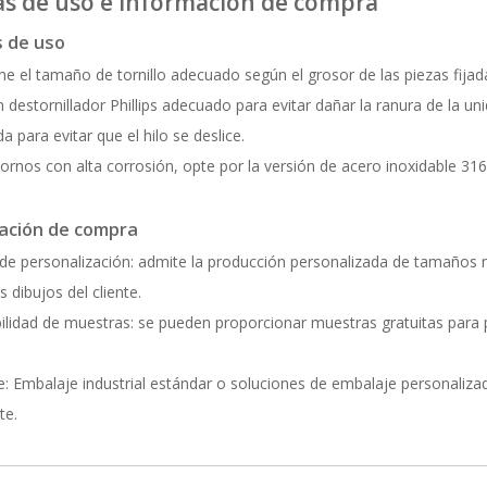
s de uso e información de compra
 de uso
ne el tamaño de tornillo adecuado según el grosor de las piezas fijada
un destornillador Phillips adecuado para evitar dañar la ranura de la un
 para evitar que el hilo se deslice.
ornos con alta corrosión, opte por la versión de acero inoxidable 316
ación de compra
 de personalización: admite la producción personalizada de tamaños n
s dibujos del cliente.
ilidad de muestras: se pueden proporcionar muestras gratuitas para p
: Embalaje industrial estándar o soluciones de embalaje personalizad
te.