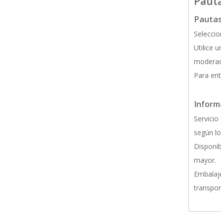
Pauta
Pautas
Seleccio
Utilice 
moderada
Para ent
Inform
Servicio
según lo
Disponib
mayor.
Embalaje
transpor