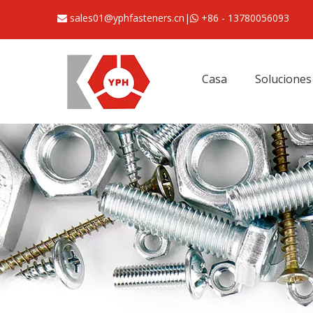
sales01@yphfasteners.cn
|
+86 - 13780056093


Casa
Soluciones 