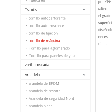
Tuerca en T
por YPH 
(alterna
Tornillo
el grado
tornillo autoperforante
superfic
tornillo autorroscante
diseñado
tornillo de fijación
necesida
tornillo de máquina
obtiene 
Tornillo para aglomerado
Tornillo para paneles de yeso
varilla roscada
Arandela
arandela de EPDM
arandela de resorte
Arandela de seguridad Nord
arandela plana