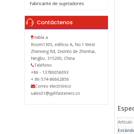
Fabricante de sujetadores
Contáctenos
Habla a

Room1305, edificio A, No.1 West
Zhenning Rd, Distrito de Zhenhai,
Ningbo, 315200, China
Teléfono

+86 - 13780056093
+ 86-574-86662856
Correo electrónico

sales01@yphfasteners.cn
Espec
Artículo
Estánd