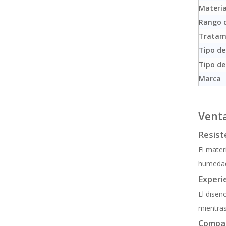
Materia
Rango 
Tratami
Tipo de
Tipo de
Marca
Venta
Resiste
El mater
humedad 
Experie
El diseñ
mientras
Compat