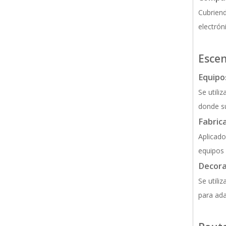
Cubriend
electrón
Escen
Equipos
Se utili
donde su
Fabric
Aplicado
equipos 
Decora
Se utili
para ada