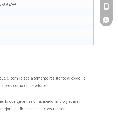
8-8 A2/A4)
+86 - 1
+86 - 1
ue el tornillo sea altamente resistente al óxido, la
teriores como en exteriores.
ie, lo que garantiza un acabado limpio y suave,
 mejora la eficiencia de la construcción.