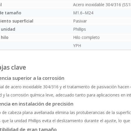
l
Acero inoxidable 304/316 (SS1
de tamaño
M1.6–M24
ento superficial
Pasivar
 unidad
Phillips
 hilo
Hilo completo
YPH
jas clave
ncia superior a la corrosión
ial de acero inoxidable 304/316 y el tratamiento de pasivación hacen q
y la corrosión química leve, adecuado tanto para aplicaciones en in
ncia en instalación de precisión
o de cabeza plana avellanada elimina las protuberancias de la superfic
 que la unidad Phillips evita el deslizamiento durante el ajuste, lo que
ibilidad de gran tamaño