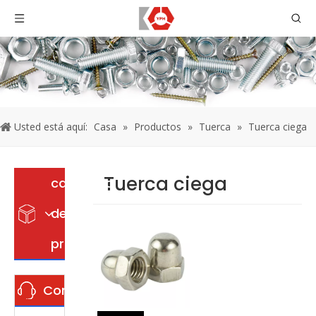
Usted está aquí:
Casa
»
Productos
»
Tuerca
»
Tuerca ciega
Tuerca ciega
categoria
de
producto
Contáctenos