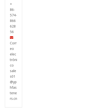
+
86-
574-
866
628
56

Corr
eo
elec
tróni
co
sale
s01
@yp
hfas
tene
rs.cn