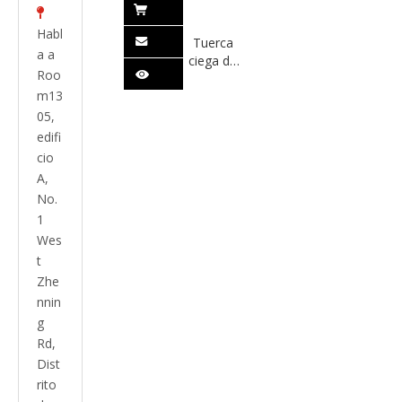

Habl
Tuerca
a a
ciega de
Roo
cúpula
m13
hexagonal
de acero
05,
inoxidable
edifi
1587
cio
A,
No.
1
Wes
t
Zhe
nnin
g
Rd,
Dist
rito