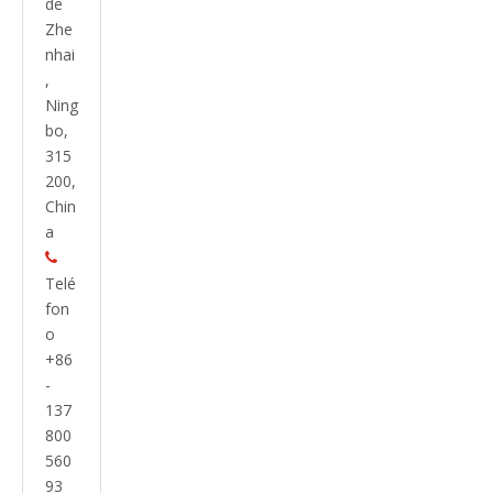
de
Zhe
nhai
,
Ning
bo,
315
200,
Chin
a

Telé
fon
o
+86
-
137
800
560
93