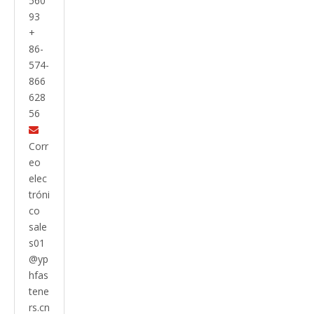
560
93
+
86-
574-
866
628
56

Corr
eo
elec
tróni
co
sale
s01
@yp
hfas
tene
rs.cn