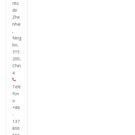
rito
de
Zhe
nhai
,
Ning
bo,
315
200,
Chin
a

Telé
fon
o
+86
-
137
800