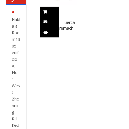

Habl
Tuerca
a a
remachable
Roo
de
m13
cuerpo
redondo
05,
y cabeza
edifi
plana con
cio
acero al
A,
carbono
No.
galvanizado
1
Wes
t
Zhe
nnin
g
Rd,
Dist