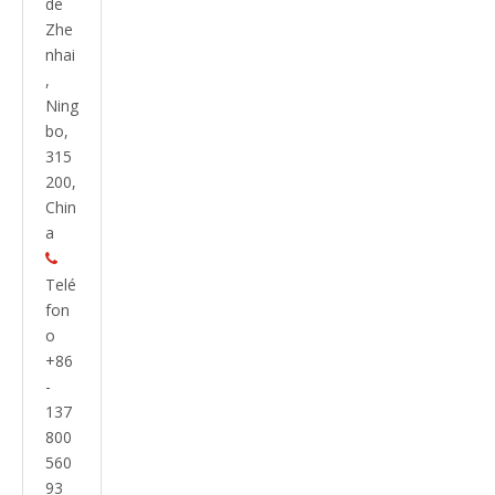
de
Zhe
nhai
,
Ning
bo,
315
200,
Chin
a

Telé
fon
o
+86
-
137
800
560
93