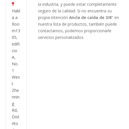
la industria, y puede estar completamente

Habl
seguro de la calidad. Si no encuentra su
a a
propia intención
Ancla de caída de 3/8''
en
Roo
nuestra lista de productos, también puede
m13
contactarnos, podemos proporcionarle
05,
servicios personalizados.
edifi
cio
A,
No.
1
Wes
t
Zhe
nnin
g
Rd,
Dist
rito