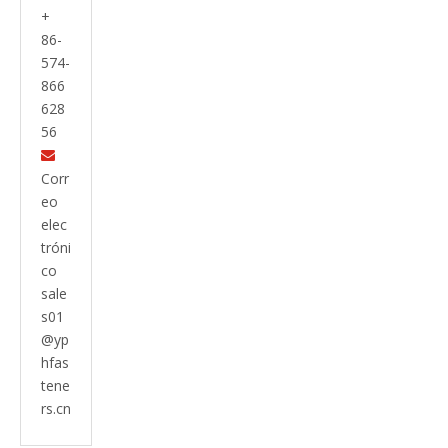
+
86-
574-
866
628
56

Corr
eo
elec
tróni
co
sale
s01
@yp
hfas
tene
rs.cn