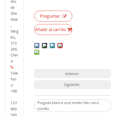
rito
de
Zhe
Preguntar
nhai
,
Añadir al carrito
Ning
bo,
315
200,
Chin
a

Telé
Anterior:
fon
Siguiente:
o
+86
-
Pulgada blanca azul medio hilo carro
137
tornillo
800
560