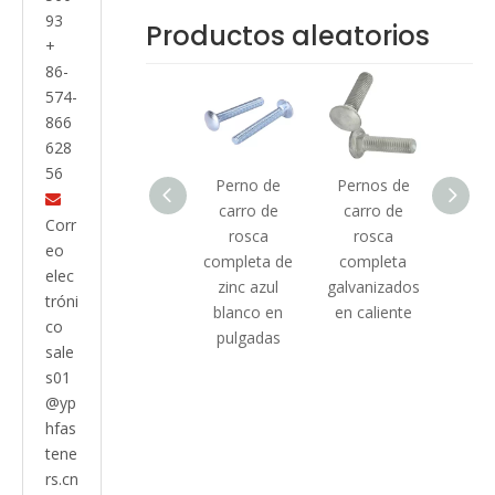
93
Productos aleatorios
+
86-
574-
866
628
56
Perno de
Perno de
Pernos de
Aca

carro con
carro de
carro de
galva
Corr
cabeza de
rosca
rosca
en ca
eo
armadura con
completa de
completa
con p
elec
orificio
zinc azul
galvanizados
car
tróni
blanco en
en caliente
media
co
pulgadas
sale
s01
@yp
hfas
tene
rs.cn