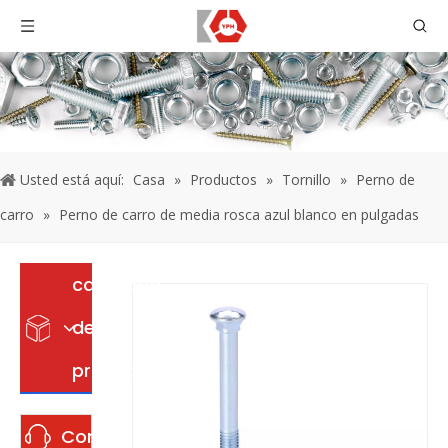
Usted está aquí:
Casa
»
Productos
»
Tornillo
»
Perno de
carro
»
Perno de carro de media rosca azul blanco en pulgadas
categoria
de
producto
Contáctenos