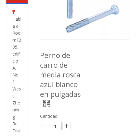

Habl
a a
Roo
m13
05,
Perno de
edifi
cio
carro de
A,
media rosca
No.
1
azul blanco
Wes
en pulgadas
t
Zhe
nnin
Cantidad:
g
Rd,
Dist