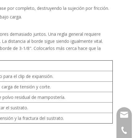
ase por completo, destruyendo la sujeción por fricción.
 bajo carga.
adores demasiado juntos. Una regla general requiere
La distancia al borde sigue siendo igualmente vital.
 borde de 3-1/8". Colocarlos más cerca hace que la
 para el clip de expansión.
carga de tensión y corte.
e polvo residual de mampostería.
ar el sustrato.
sales01
nsión y la fractura del sustrato.
+ 86-57