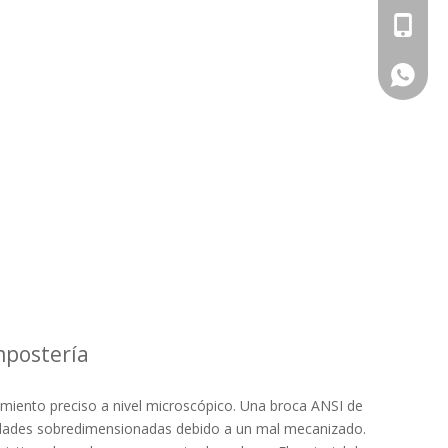
+86 - 1
+86 - 1
mpostería
amiento preciso a nivel microscópico. Una broca ANSI de
avidades sobredimensionadas debido a un mal mecanizado.