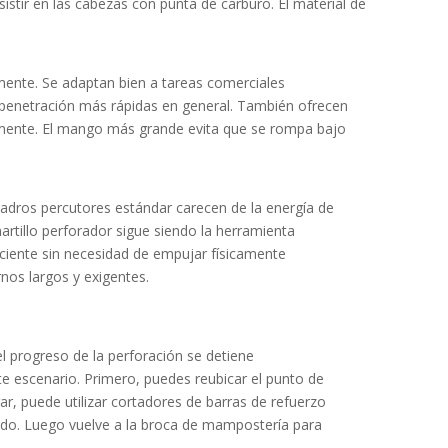
stir en las cabezas con punta de carburo. El material de
ente. Se adaptan bien a tareas comerciales
penetración más rápidas en general. También ofrecen
iamente. El mango más grande evita que se rompa bajo
ladros percutores estándar carecen de la energía de
rtillo perforador sigue siendo la herramienta
ciente sin necesidad de empujar físicamente
nos largos y exigentes.
el progreso de la perforación se detiene
e escenario. Primero, puedes reubicar el punto de
ar, puede utilizar cortadores de barras de refuerzo
ado. Luego vuelve a la broca de mampostería para