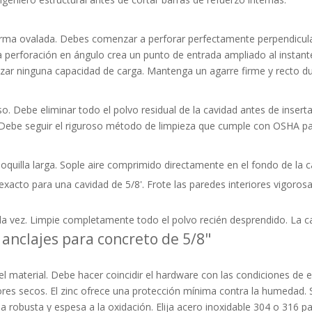
orma ovalada. Debes comenzar a perforar perfectamente perpendicular
 perforación en ángulo crea un punto de entrada ampliado al instante
nzar ninguna capacidad de carga. Mantenga un agarre firme y recto d
o. Debe eliminar todo el polvo residual de la cavidad antes de inser
a. Debe seguir el riguroso método de limpieza que cumple con OSHA par
quilla larga. Sople aire comprimido directamente en el fondo de la cav
 exacto para una cavidad de 5/8'. Frote las paredes interiores vigoro
nda vez. Limpie completamente todo el polvo recién desprendido. La ca
anclajes para concreto de 5/8"
l material. Debe hacer coincidir el hardware con las condiciones de ex
ores secos. El zinc ofrece una protección mínima contra la humedad.
 robusta y espesa a la oxidación. Elija acero inoxidable 304 o 316 pa