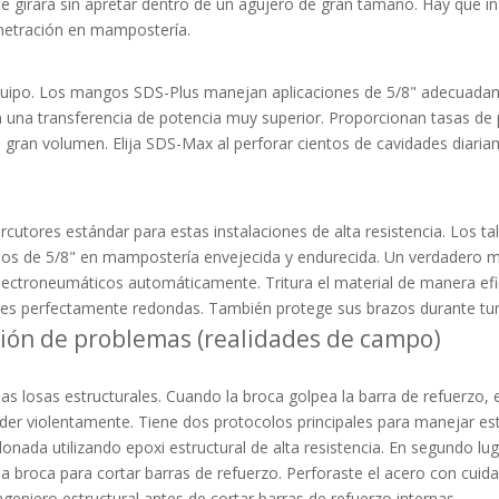
 girará sin apretar dentro de un agujero de gran tamaño. Hay que insi
enetración en mampostería.
quipo. Los mangos SDS-Plus manejan aplicaciones de 5/8" adecuadam
una transferencia de potencia muy superior. Proporcionan tasas de 
 gran volumen. Elija SDS-Max al perforar cientos de cavidades diar
tores estándar para estas instalaciones de alta resistencia. Los ta
ios de 5/8" en mampostería envejecida y endurecida. Un verdadero ma
electroneumáticos automáticamente. Tritura el material de manera efi
des perfectamente redondas. También protege sus brazos durante tur
ión de problemas (realidades de campo)
s losas estructurales. Cuando la broca golpea la barra de refuerzo, 
er violentamente. Tiene dos protocolos principales para manejar est
nada utilizando epoxi estructural de alta resistencia. En segundo lug
 broca para cortar barras de refuerzo. Perforaste el acero con cuid
geniero estructural antes de cortar barras de refuerzo internas.