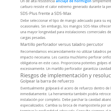
Un de alta resistencia
anclaje de hormigón
simplemente
carburo resiste el calor extremo generado durante la p
SDS-Plus frente a SDS-Max
Debe seleccionar el tipo de mango adecuado para su e
ocasionales. Sin embargo, los mangos SDS-Max ofrecen 
una mayor longevidad para instalaciones comerciales de
cargas pesadas.
Martillo perforador versus taladro percutor
Recomendamos encarecidamente no utilizar taladros percu
impacto necesaria. Les cuesta muchísimo perforar orific
obligatoria en este caso. Proporciona potentes golpes 
excesivamente. Un martillo perforador garantiza cavida
Riesgos de implementación y resoluc
Golpear la barra de refuerzo
Eventualmente golpeará el acero de refuerzo dentro de la
inmediatamente. La herramienta también podría retroced
instalación por completo. Debe parchar la cavidad abando
especializados. Cambia su broca de mampostería por una
terminar la profundidad adecuada. Consulte siempre al in