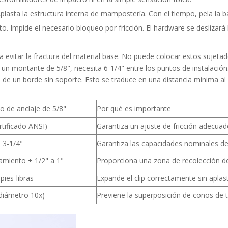
plasta la estructura interna de mampostería. Con el tiempo, pela la b
to. Impide el necesario bloqueo por fricción. El hardware se deslizará
ra evitar la fractura del material base. No puede colocar estos sujet
n montante de 5/8", necesita 6-1/4" entre los puntos de instalación. 
de un borde sin soporte. Esto se traduce en una distancia mínima al
to de anclaje de 5/8"
Por qué es importante
rtificado ANSI)
Garantiza un ajuste de fricción adecuado
a 3-1/4"
Garantiza las capacidades nominales de 
miento + 1/2" a 1"
Proporciona una zona de recolección d
pies-libras
Expande el clip correctamente sin aplast
(diámetro 10x)
Previene la superposición de conos de te