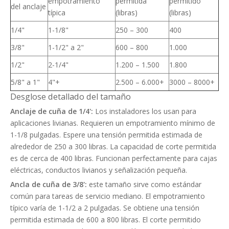
empotramiento
permitida
permitido
del anclaje
típica
(libras)
(libras)
1/4"
1-1/8"
250 – 300
400
3/8"
1-1/2" a 2"
600 – 800
1.000
1/2"
2-1/4"
1.200 – 1.500
1.800
5/8" a 1"
4"+
2.500 – 6.000+
3000 – 8000+
Desglose detallado del tamaño
Anclaje de cuña de 1/4':
Los instaladores los usan para
aplicaciones livianas. Requieren un empotramiento mínimo de
1-1/8 pulgadas. Espere una tensión permitida estimada de
alrededor de 250 a 300 libras. La capacidad de corte permitida
es de cerca de 400 libras. Funcionan perfectamente para cajas
eléctricas, conductos livianos y señalización pequeña.
Ancla de cuña de 3/8':
este tamaño sirve como estándar
común para tareas de servicio mediano. El empotramiento
típico varía de 1-1/2 a 2 pulgadas. Se obtiene una tensión
permitida estimada de 600 a 800 libras. El corte permitido