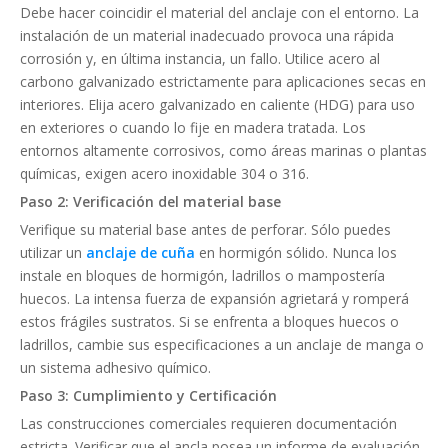
Debe hacer coincidir el material del anclaje con el entorno. La
instalación de un material inadecuado provoca una rápida
corrosión y, en última instancia, un fallo. Utilice acero al
carbono galvanizado estrictamente para aplicaciones secas en
interiores. Elija acero galvanizado en caliente (HDG) para uso
en exteriores o cuando lo fije en madera tratada. Los
entornos altamente corrosivos, como áreas marinas o plantas
químicas, exigen acero inoxidable 304 o 316.
Paso 2: Verificación del material base
Verifique su material base antes de perforar. Sólo puedes
utilizar un
anclaje de cuña
en hormigón sólido. Nunca los
instale en bloques de hormigón, ladrillos o mampostería
huecos. La intensa fuerza de expansión agrietará y romperá
estos frágiles sustratos. Si se enfrenta a bloques huecos o
ladrillos, cambie sus especificaciones a un anclaje de manga o
un sistema adhesivo químico.
Paso 3: Cumplimiento y Certificación
Las construcciones comerciales requieren documentación
estricta. Verificar que el ancla posea un informe de evaluación