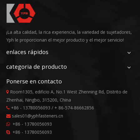
¡La alta calidad, la rica experiencia, la variedad de sujetadores,
Yph le proporcionan el mejor producto y el mejor servicio!
enlaces rápidos
categoria de producto
Ponerse en contacto
Room1305, edificio A, No.1 West Zhenning Rd, Distrito de

Zhenhai, Ningbo, 315200, China
+86 - 13780056093 / + 86-574-86662856

sales01@yphfasteners.cn

+86 - 13780056093

+86 - 13780056093
